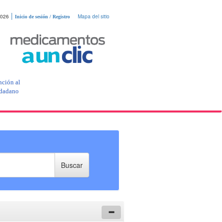
|
2026
Mapa del sitio
Inicio de sesión / Registro
nción al
dadano