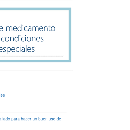
1
2
3
4
5
les
aliado para hacer un buen uso de